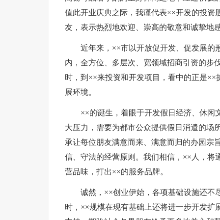
值此开业庆典之际，我谨代表××开发的投资
友，表示热烈地欢迎、崇高的敬意和诚挚地
近年来，××市以开放促开发、促发展的
内，全方位、多层次、宽领域招商引资的步伐
时，到××来投资和开发项目，看中的正是×
展环境。
××的诞生，着眼于开发假日经济、休闲
大压力，需要为都市公众提供假日消遣的场
承让每位朋友满意而来、满意而归的办园宗
信、守法的经营原则。我们相信，××人，将
营品味，打出××的服务品牌。
诚然，××创业伊始，各项基础设施还不
时，××规模在现有基础上还将进一步开发扩