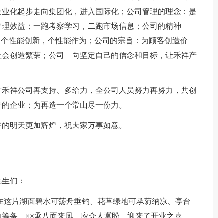
企业化起步走向集团化，进入国际化；公司管理的理念：是
管理效益；一跑考察学习，二跑市场信息；公司的精神
，个性能创新，个性能作为；公司的宗旨：为顾客创造价
社会创造繁荣；公司一向坚定自己的信念和目标，让禾祥产
对禾祥公司再支持、多给力，全公司人员努力再努力，共创
青的企业；为再造一个常山尽一份力。
祥的明天更加辉煌，祝大家万事如意。
先生们：
，在这片湖面碧水可荡舟垂钓、花草绿地可承荫纳凉、亭台
筹备，××承八面来凤，应众人冀盼，迎来了开业之喜。