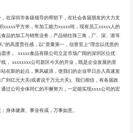
成立致今，在深圳市各级领导的帮助下，在社会各届朋友的大力支
xxxx平方米，年加工能力xxxxx吨，现有员工xxxxx人的
点食品的加工与销售业务，产品销往珠三角，广、深、港等
人"的高度责任感，以"质量第一，信誉至上"理念以优质的
求 。 xxxxx食品有限公司立足市场广阔的深圳区位优
， xxxxxxxx公司新区今天的开业，既是企业发展的里
将站在新的起点，乘风破浪，使我们的企业早日步入高速发
广到亿元大关(或者说千万元大关)。我们相信，有各届政
通过公司全体同仁的不懈努力，一定能实现xxxx公司的宏
友：身体健康、事业有成，万事如意。