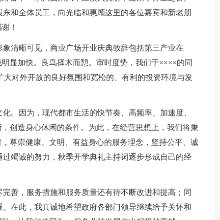
股东和全体员工，向光临和惠顾这里的各位嘉宾和新老朋
感谢！
形象清晰可见，商业广场开业庆典致辞包括第三产业在
明显加快。良鸟择木而憩。审时度势，我们于××××的同
×扩大对外开放的良好氛围和宽松的、有利的投资环境与发
文化。因为，现代都市生活的快节奏、高频率、加速度、
所，创造身心休闲的条件。为此，在经营思想上，我们将秉
旨，尊崇健康、文明、有益身心的服务理念，坚持公平、诚
通过竭诚的努力，秋季开学典礼主持词逐步形成自己的经
尽完善，服务措施和服务质量还有待不断改进和提高；同
展。在此，我真诚地希望政府各部门领导继续给予关怀和