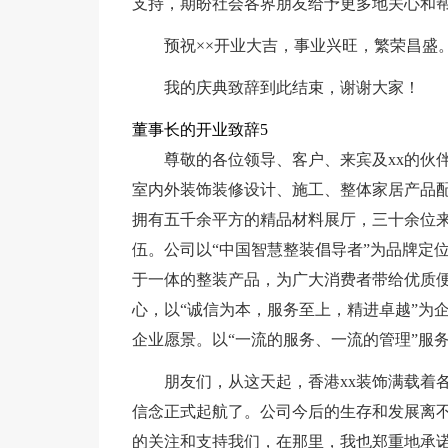
支持，期盼社会各界朋友给予更多地关心和帮
预祝××开业大吉，事业兴旺，繁荣昌盛
我的庆典致辞到此结束，谢谢大家！
董事长的开业致辞5
尊敬的各位领导、客户、来宾及xx的伙
室内外装饰装修设计、施工、整体家居产品
拥有五千余平方的精品材料展厅，三十余位
伍。公司以“中国智慧整装倡导者”为品牌定
于一体的整装产品，为广大消费者带给优质便
心，以“诚信为本，服务至上，精进卓越”为
企业愿景。以“一流的服务、一流的管理”服
朋友们，从这天起，香港xx装饰满载着
信念正式起航了。公司今后的生存和发展离
的关注和支持我们，在那里，我也郑重地承