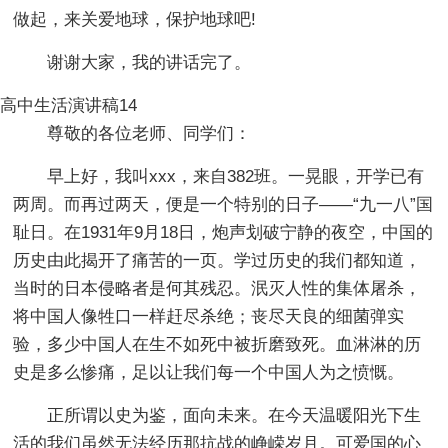
做起，来关爱地球，保护地球吧!
谢谢大家，我的讲话完了。
高中生活演讲稿14
尊敬的各位老师、同学们：
早上好，我叫xxx，来自382班。一晃眼，开学已有
两周。而再过两天，便是一个特别的日子——“九一八”国
耻日。在1931年9月18日，炮声划破宁静的夜空，中国的
历史由此揭开了痛苦的一页。学过历史的我们都知道，
当时的日本侵略者是何其残忍。泯灭人性的集体屠杀，
将中国人像牲口一样赶尽杀绝；丧尽天良的细菌弹实
验，多少中国人在生不如死中被折磨致死。血淋淋的历
史是多么惨痛，足以让我们每一个中国人为之愤慨。
正所谓以史为鉴，面向未来。在今天温暖阳光下生
活的我们虽然无法经历那抗战的峥嵘岁月。可爱国的心