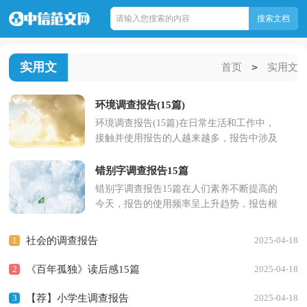
实用文
>
首页
实用文
环境调查报告(15篇)
环境调查报告(15篇)在日常生活和工作中，
接触并使用报告的人越来越多，报告中涉及
到专业性术语要解释清楚。那么你真正懂得
怎么写好报告吗？以下是...
错别字调查报告15篇
错别字调查报告15篇在人们素养不断提高的
今天，报告的使用频率呈上升趋势，报告根
据用途的不同也有着不同的类型。一听到写
报告马上头昏脑涨？以下...
1
社会的调查报告
2025-04-18
2
《百年孤独》读后感15篇
2025-04-18
3
【荐】小学生调查报告
2025-04-18