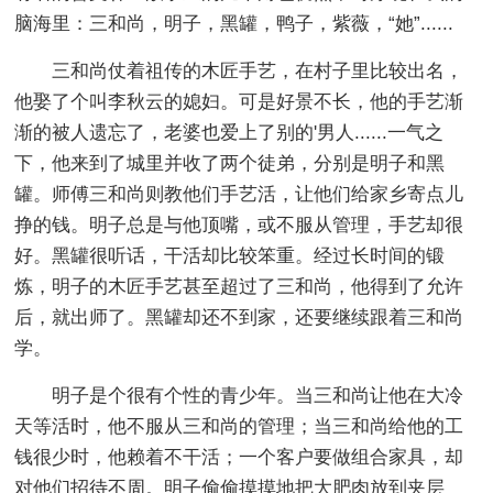
脑海里：三和尚，明子，黑罐，鸭子，紫薇，“她”......
三和尚仗着祖传的木匠手艺，在村子里比较出名，
他娶了个叫李秋云的媳妇。可是好景不长，他的手艺渐
渐的被人遗忘了，老婆也爱上了别的'男人......一气之
下，他来到了城里并收了两个徒弟，分别是明子和黑
罐。师傅三和尚则教他们手艺活，让他们给家乡寄点儿
挣的钱。明子总是与他顶嘴，或不服从管理，手艺却很
好。黑罐很听话，干活却比较笨重。经过长时间的锻
炼，明子的木匠手艺甚至超过了三和尚，他得到了允许
后，就出师了。黑罐却还不到家，还要继续跟着三和尚
学。
明子是个很有个性的青少年。当三和尚让他在大冷
天等活时，他不服从三和尚的管理；当三和尚给他的工
钱很少时，他赖着不干活；一个客户要做组合家具，却
对他们招待不周。明子偷偷摸摸地把大肥肉放到夹层