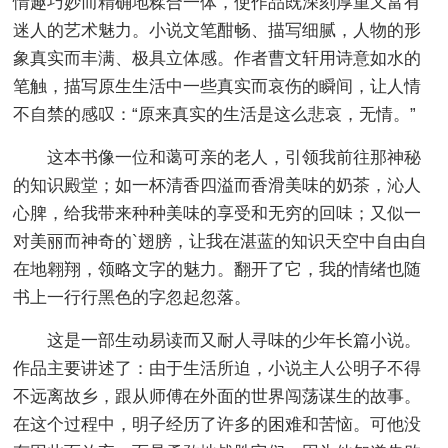
情趣巧妙而精确地糅合一体，使作品既深刻厚重又富有
迷人的艺术魅力。小说文笔酣畅、描写细腻，人物的形
象真实而丰满、极具立体感。作者曹文轩用诗意如水的
笔触，描写原生生活中一些真实而哀伤的瞬间，让人情
不自禁的感叹：“原来真实的生活是这么悲哀，无情。”
这本书像一位和蔼可亲的老人，引领我前往那神秘
的知识殿堂；如一杯清香四溢而香滑美味的奶茶，沁人
心脾，给我带来种种美味的享受和无穷的回味；又似一
对美丽而神奇的`翅膀，让我在湛蓝的知识天空中自由自
在地翱翔，领略文字的魅力。翻开了它，我的情绪也随
书上一行行黑色的字忽起忽落。
这是一部生动易读而又耐人寻味的少年长篇小说。
作品主要讲述了：由于生活所迫，小说主人公明子不得
不远离故乡，跟从师傅在外面的世界闯荡谋生的故事。
在这个过程中，明子经历了许多的困难和苦恼。可他没