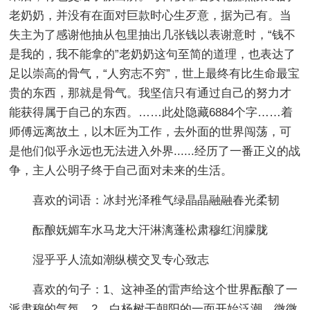
老奶奶，并没有在面对巨款时心生歹意，据为己有。当
失主为了感谢他抽从包里抽出几张钱以表谢意时，“钱不
是我的，我不能拿的”老奶奶这句至简的道理，也表达了
足以崇高的骨气，“人穷志不穷”，世上最终有比生命最宝
贵的东西，那就是骨气。我坚信只有通过自己的努力才
能获得属于自己的东西。
……此处隐藏6884个字……着
师傅远离故土，以木匠为工作，去外面的世界闯荡，可
是他们似乎永远也无法进入外界......经历了一番正义的战
争，主人公明子终于自己面对未来的生活。
喜欢的词语：冰封光泽稚气绿晶晶融融春光柔韧
酝酿妩媚车水马龙大汗淋漓蓬松肃穆红润朦胧
湿乎乎人流如潮纵横交叉专心致志
喜欢的句子：1、这神圣的雷声给这个世界酝酿了一
派肃穆的气氛。2、白杨树干朝阳的一面开始泛潮，微微