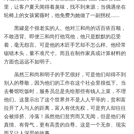
里，让客户夏天闻得着臭味，找不到来源；当偶遇坐在
轮椅上的女孩紫薇时，他免费为她做了一副拐杖......
黑罐是个很老实的人。他对三和尚的话百依百顺，
不敢违背。即便三和尚打他骂他，他只是默默的忍受
着，毫无怨言。可是他的木匠手艺却不怎么样。他经常
锯错木头，量不准尺寸。而且在制作家具或计算材料的
方面也远远不如明子。
虽然三和尚和明子的手艺很好，可是他们却得不到
别人的尊敬，因为他们的工作在这个社会里很低下。当
去餐馆吃饭时，服务员总是先给那些有钱人上菜，不理
他们。这显示出了这个世界并不是人人平等的，贫和富
拉开了人与人的距离，富人有优先权，可是穷人却往往
会被排挤、冷落！虽然他们贫穷而又无闻，但是他们有
真情、有骨气，更有高贵的自尊。这是一个无奈、现实
而又让人深思的故事。