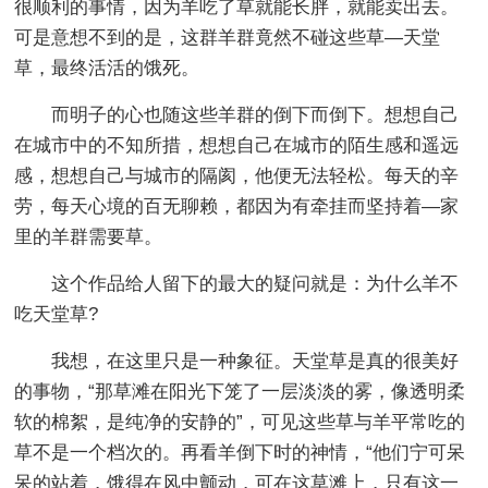
很顺利的事情，因为羊吃了草就能长胖，就能卖出去。
可是意想不到的是，这群羊群竟然不碰这些草—天堂
草，最终活活的饿死。
而明子的心也随这些羊群的倒下而倒下。想想自己
在城市中的不知所措，想想自己在城市的陌生感和遥远
感，想想自己与城市的隔阂，他便无法轻松。每天的辛
劳，每天心境的百无聊赖，都因为有牵挂而坚持着—家
里的羊群需要草。
这个作品给人留下的最大的疑问就是：为什么羊不
吃天堂草?
我想，在这里只是一种象征。天堂草是真的很美好
的事物，“那草滩在阳光下笼了一层淡淡的雾，像透明柔
软的棉絮，是纯净的安静的”，可见这些草与羊平常吃的
草不是一个档次的。再看羊倒下时的神情，“他们宁可呆
呆的站着，饿得在风中颤动，可在这草滩上，只有这一