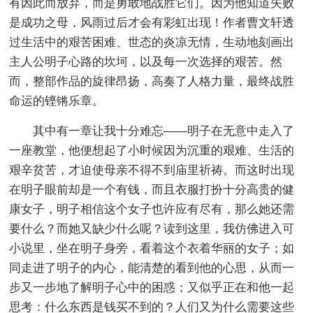
有因此而放弃，而是勇敢地战胜它们。因为他知道失败
是成功之母，风雨过后才会有彩虹出现！作者曹文轩透
过生活中的艰苦困难、世态的炎凉无情，生动地刻画出
主人公明子心路的坎坷，以及每一次选择的艰苦。然
而，整部作品的旋律昂扬，高奏了人格力量，最终战胜
命运的铿锵乐章。
其中有一章让我十分难忘——明子在无意中走入了
一座教堂，他便想起了小时候因为沉重的艰难、生活的
艰辛贫苦，才迫使母亲不得不到庙里祈祷。而这时出现
在明子眼前却是一个有钱，而且衣服打扮十分高贵的健
康女子，明子相信这个女子也许应有尽有，那么她还需
要什么？而她又缺少什么呢？读到这里，我仿佛进入可
小说里，坐在明子身旁，看着这个衣着华丽的女子；如
同走进了明子的内心，能清楚的看到他的心思，从而一
步又一步地了解明子心中的困惑；又似乎正在和他一起
思考：什么东西是钱买不到的？人们又为什么需要这些