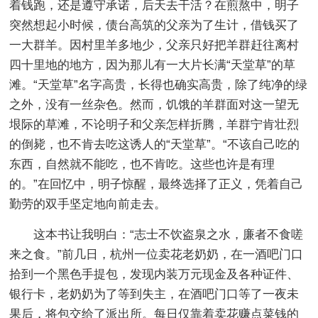
着钱跑，还是遵守承诺，后天去干活？在煎熬中，明子
突然想起小时候，债台高筑的父亲为了生计，借钱买了
一大群羊。因村里羊多地少，父亲只好把羊群赶往离村
四十里地的地方，因为那儿有一大片长满“天堂草”的草
滩。“天堂草”名字高贵，长得也确实高贵，除了纯净的绿
之外，没有一丝杂色。然而，饥饿的羊群面对这一望无
垠际的草滩，不论明子和父亲怎样折腾，羊群宁肯壮烈
的倒毙，也不肯去吃这诱人的“天堂草”。“不该自己吃的
东西，自然就不能吃，也不肯吃。这些也许是有理
的。”在回忆中，明子惊醒，最终选择了正义，凭着自己
勤劳的双手坚定地向前走去。
这本书让我明白：“志士不饮盗泉之水，廉者不食嗟
来之食。”前几日，杭州一位卖花老奶奶，在一酒吧门口
拾到一个黑色手提包，发现内装万元现金及各种证件、
银行卡，老奶奶为了等到失主，在酒吧门口等了一夜未
果后，将包交给了派出所。每日仅靠着卖花赚点菜钱的