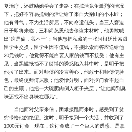
复治疗，还鼓励她学会了走路；在揽活竞争激烈的情况
下，把好不容易揽到的活让给了来自大别山的小木匠；
他有骨气，不为生活所屈，不向命运低头，当三人窘迫
日子即将来临，三和尚怂恿他去偷盗木材时，他勇敢喊
出“这是偷，我不干”；当他想把私藏的一张阿根廷比索跟
留学生交换，留学生因不值钱，不接比索而答应送给他
20元钱时，他觉得不能白要人家的钱而不接受；他有主
见，当黑罐抵挡不了赌博的诱惑陷入其中时，是明子把
他拉了出来。面对师傅的冷言善心，他敢于和师傅使脸
色，最终使师傅屈服；他爱憎分明，面对抠门看不起自
己的主顾，他把一大碗肥肉倒入柜子夹层，“让他闻到臭
味还找不出臭味在哪儿”。
当他面对父亲来信，困难接踵而来时，感受到了贫
穷带给他的绝望。这时，明子接到一个大活，并收到了
1000元订金。现在，这订金成了一个巨大的诱惑。是拿