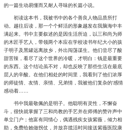
的一篇生动易懂而又耐人寻味的长篇小说。
初读这本书，我被书中的各个善良人物品质所打
动。越往后读，那一个个鲜活的形象越发在我脑海中丰
满起来。书中主要叙述的是因生活所迫，以三和尚为师
的木匠手艺人，带领两个本应在学校读书年纪大小的孩
子明子及黑罐远离故乡，外出闯荡谋生。他们尝尽了酸
甜苦辣，看尽了这个世界的冷暖，才明白：钱是最重要
的东西。这个结论虽不对，却也反映了那些生活在最底
层人的辛酸。在他们相处的时间里，我看到了他们浓厚
的师徒情、友情、亲情、兄弟情，我被他们复杂的'感情
感动着……
书中我最敬佩的是明子。他聪明有灵性，不懈奋
斗，很快就掌握了三和尚教的手艺并在师傅的赞许声中
单立门户；他富有同情心，偶遇残疾女孩紫薇，倾力相
助，免费给她做拐仗，并放弃揽活时间接送紫薇医院康