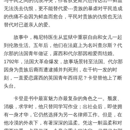
与平民之间的仇恨冲突，作者狄更斯只想传达出---鲜血
无法洗去仇恨，更不能替代爱---贵族的暴虐对平民造成
的伤痛不会因为鲜血而愈合，平民对贵族的仇恨也无法
替代对已逝亲人的爱。
故事中，梅尼特医生从监狱中重获自由和女儿一起
到伦敦生活。五年后，他们在法庭上为名叫查尔斯？代
尔那的法国青年做证，露西和代尔那因相爱而结婚。
1792年，法国大革命爆发，故事场景转至法国。代尔那
因身为贵族后裔而遭逮捕并判死刑，在千钧一发的时
刻，一直爱恋露西的英国青年西得尼？卡登替他上了断
头台。
卡登是书中最富魅力亦最复杂的角色之一。颓废、
消极，求学时，他只替同学写作业；出社会后，即使拥
有一身才华，它仍然选择为另一名律师工作。但是，在
他冷漠的外表下，有著深深的温柔。凭这一斛温柔和对