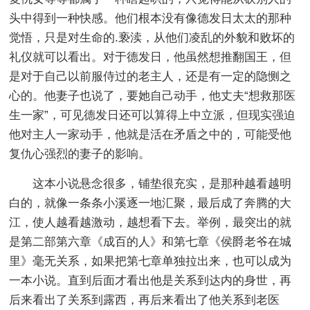
头中得到一种快感。他们根本没有像德发日太太的那种
觉悟，只是对生命的.亵渎，从他们凌乱的外貌和败坏的
礼仪就可以看出。对于德发日，他虽然想推翻国王，但
是对于自己以前服侍过的老主人，还是有一定的隐恻之
心的。他妻子也说了，要她自己动手，他丈夫“想救那医
生一家”，可见德发日还可以算得上中立派，但现实强迫
他对主人一家动手，他就是活在矛盾之中的，可能受他
复仇心强烈的妻子的影响。
这本小说悬念很多，铺垫很充实，是那种越看越明
白的，就像一条条小溪逐一地汇聚，最后成了奔腾的大
江，使人越看越激动，越想看下去。举例，最突出的就
是第二部第六章《成百的人》和第七章《侯爵老爷在城
里》毫无关系，如果把第七章单独拉出来，也可以成为
一本小说。直到后面才看出他是关系到达内的身世，再
后来看出了关系到露西，再后来看出了他关系到老医