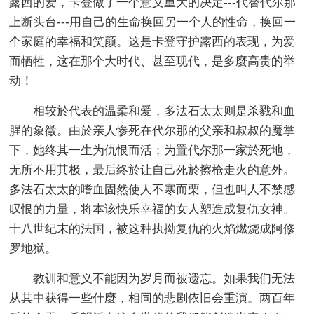
露西的爱，卡登做了一个意义重大的决定---代替代尔那
上断头台---用自己的生命换回另一个人的性命，换回一
个家庭的幸福和笑颜。这是卡登守护露西的表现，为爱
而牺牲，这在那个大时代、甚至现代，是多麼高贵的举
动！
相较於代表的温柔和爱，多法石太太则是杀戮和血
腥的象徵。由於亲人惨死在代尔那的父亲和叔叔的魔掌
下，她终其一生为仇恨而活；为置代尔那一家於死地，
无所不用其极，最后终於让自己死於擦枪走火的意外。
多法石太太的嗜血固然使人不寒而栗，但也叫人不禁感
叹恨的力量，将本该快乐幸福的女人塑造成复仇女神。
十八世纪末的法国，被这种执拗复仇的火焰燃烧成阿修
罗地狱。
教训和意义不能因为岁月而被遗忘。如果我们无法
从其中获得一些什麼，相同的悲剧依旧会重演。两百年