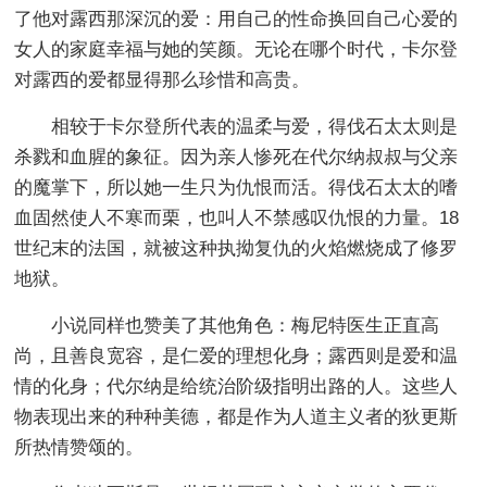
了他对露西那深沉的爱：用自己的性命换回自己心爱的
女人的家庭幸福与她的笑颜。无论在哪个时代，卡尔登
对露西的爱都显得那么珍惜和高贵。
相较于卡尔登所代表的温柔与爱，得伐石太太则是
杀戮和血腥的象征。因为亲人惨死在代尔纳叔叔与父亲
的魔掌下，所以她一生只为仇恨而活。得伐石太太的嗜
血固然使人不寒而栗，也叫人不禁感叹仇恨的力量。18
世纪末的法国，就被这种执拗复仇的火焰燃烧成了修罗
地狱。
小说同样也赞美了其他角色：梅尼特医生正直高
尚，且善良宽容，是仁爱的理想化身；露西则是爱和温
情的化身；代尔纳是给统治阶级指明出路的人。这些人
物表现出来的种种美德，都是作为人道主义者的狄更斯
所热情赞颂的。