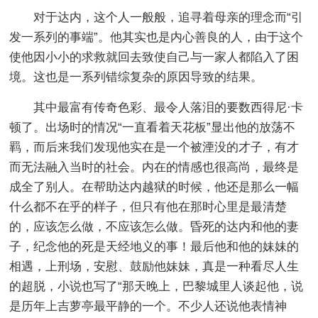
对于达内，这个人一般般，追寻着母亲的理念而“引
发一系列的事端”。他其实也是内心善良的人，由于这个
使他因小小的求救就回去致使自己与一家人都陷入了困
境。这也是一系列错综复杂的原因导致的结果。
其中最富有传奇色彩、最令人落泪的要数西得尼·卡
顿了。出场时的情况“一直看着天花板”显出他的放荡不
羁，而后来我们发现他实在是一个被湮没的才子，有才
而无法融入当时的社会。内在的情感也很高尚，最终是
成全了别人。在帮助达内越狱的时候，他还是那么一幅
什么都不在乎的样子，但只有他在那时心里是最清楚
的，应该怎么做，不应该怎么做。昏死的达内和他的妻
子，纪念他的死是天经地义的事！最后他和他的妹妹的
相遇，上刑场，安慰、鼓励他妹妹，真是一种看尽人生
的超脱，小说也写了“那天晚上，巴黎城里人谈起他，说
是历年上吉萝亭最平静的一个。不少人还说他表情神