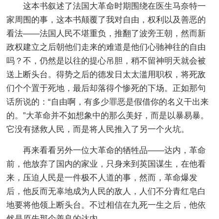
这本书叙述了法国大革命时期围绕在医生马奈特一
家周围的事，这本书颠覆了我对自由，权利以及善恶的
看法——法国人民不堪重负，推翻了波旁王朝，然而新
政权建立之后朝他们走来的难道是他们心驰神往的自由
吗？不，仍然是以往的提心吊胆，稍不留神明天就会被
送上断头台。得势之后的德发日太太滥用职权，将死敌
们个个置于死地，最后却落得个惨死的下场。正如那句
话所说的：“自由啊，有多少罪恶是假借你的名义干出来
的。”大革命并不如想象中的那么美好，而是以暴易暴。
它没有拯救人民，而是将人民推入了另一个火坑。
再来看看另外一位大革命的牺牲品——达内，革命
前，他放弃了国内的家业，只身来到英国谋生，在他看
来，压迫人民是一件极不人道的事，然而，革命爆发
后，他反而无辜地成为人民的敌人，人们不分青红皂白
地要将他领上断头台。不过相信在九死一生之后，他依
然是原先那个善良的达内。