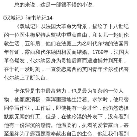
总的来说，这是一部很不错的小说。
《双城记》读书笔记14
《双城记》以法国大革命为背景，描绘了十八世纪
的一位医生梅尼特从监狱中重获自由，和女儿一起到伦
敦生活，五年后，他们在法庭上为名叫代尔纳的法国青
年作证，露西和代尔纳因相爱而结婚。1789年，法国大
革命爆发，代尔纳因身为贵族后裔而遭逮捕并判死刑。
在千钧一发时刻，一直爱恋露西的英国青年卡尔登代替
代尔纳上了断头台。
卡尔登是书中最富魅力，也是最为复杂的一位人
物，他颓废消极，浑浑噩噩地生活着。求学时，他只替
同学写作业，工作后，即使拥有一身才华，他仍然选择
默默无闻的打工。但是，在他冷漠的外表下，没有看到
他有一份深沉的感情。他温柔的，执着的爱着露西，甚
至最终为了露西愿意奉献出自己的生命。他让我们看到