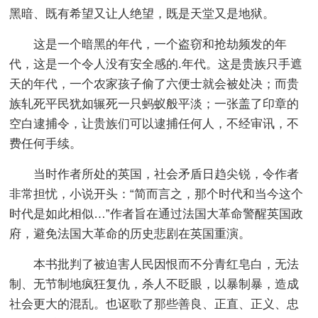
黑暗、既有希望又让人绝望，既是天堂又是地狱。
这是一个暗黑的年代，一个盗窃和抢劫频发的年
代，这是一个令人没有安全感的.年代。这是贵族只手遮
天的年代，一个农家孩子偷了六便士就会被处决；而贵
族轧死平民犹如辗死一只蚂蚁般平淡；一张盖了印章的
空白逮捕令，让贵族们可以逮捕任何人，不经审讯，不
费任何手续。
当时作者所处的英国，社会矛盾日趋尖锐，令作者
非常担忧，小说开头：“简而言之，那个时代和当今这个
时代是如此相似…”作者旨在通过法国大革命警醒英国政
府，避免法国大革命的历史悲剧在英国重演。
本书批判了被迫害人民因恨而不分青红皂白，无法
制、无节制地疯狂复仇，杀人不眨眼，以暴制暴，造成
社会更大的混乱。也讴歌了那些善良、正直、正义、忠