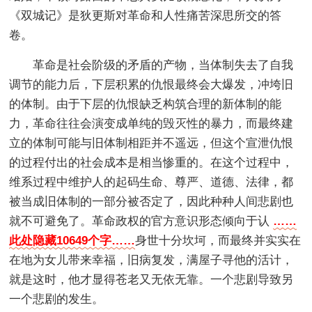
《双城记》是狄更斯对革命和人性痛苦深思所交的答
卷。
革命是社会阶级的矛盾的产物，当体制失去了自我
调节的能力后，下层积累的仇恨最终会大爆发，冲垮旧
的体制。由于下层的仇恨缺乏构筑合理的新体制的能
力，革命往往会演变成单纯的毁灭性的暴力，而最终建
立的体制可能与旧体制相距并不遥远，但这个宣泄仇恨
的过程付出的社会成本是相当惨重的。在这个过程中，
维系过程中维护人的起码生命、尊严、道德、法律，都
被当成旧体制的一部分被否定了，因此种种人间悲剧也
就不可避免了。革命政权的官方意识形态倾向于认
……
此处隐藏10649个字……
身世十分坎坷，而最终并实实在
在地为女儿带来幸福，旧病复发，满屋子寻他的活计，
就是这时，他才显得苍老又无依无靠。一个悲剧导致另
一个悲剧的发生。