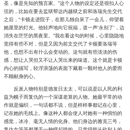
圣，像是先知的预言家。”这个人物的设定还是很扣人心
弦的，比如在要去监狱帮达内越狱之前和洛瑞先生交代
之后，“卡顿走进院子，在那儿独自呆了一会儿，仰望着
她屋里的灯光。他轻声地向它祝福，道一声‘永别了’，边
消失在茫茫的黑夜里。”我在看这句的时候，心里隐隐地
觉得有些不对，但是又因为前文交代了卡顿要洛瑞等
他，也想不出有什么会变动的。这句就有些淡淡的伤
感，想让人哭但又不让人哭出来的味道。这个就是卡顿
内心的描写，轻浮浪荡的表面下藏着一颗对他人的爱而
不顾献身的心。
反派人物特别是德发日太太，可以说是以人民的利
益为幌子而复仇的一个深谋老算的人物。她最平常的动
作就是编织，一句话都不说，但是样样事都记在心里，
记在她的毛线上。像这种人都会使人对她有一种惧怕的
感觉，冰冷、毫无人情的化身。他们身边的雅克三号，
复仇女等等都属于一种瞎起哄的，只觉得能从砍别人的