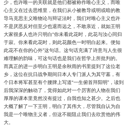
少，也许唯一的关联就是他们都被称作唯心主义，而唯
心主义在过去思维里，在我们从小被教导或明或暗的教
导马克思主义唯物论与辩证法时，我们对唯心主义也许
不是厌恶反对但至少也退而远之，不敢亲近，就如王明
大家很多人也许只明白“你未看此花时，此花与汝心同归
于寂。你来看此花时，则此花颜色一时明白起来。便知
此花不在你的心外”这句话。这句话充满了诗意与人生很
难理解的韵味，可这句话也是我们在哲学上所批判的。
而真正的进一步明白王明是余秋雨的书里提到了这位老
乡，这位在抗日战争期间日本人专门派人为其守墓，有
个日本将军甚至有个腰牌上写道“一生俯首拜阳明”，读到
后我深深的触动了，觉得如此对一个厉害的人物在我们
厚厚的课本里竟然没有提过，自我也知之甚少。之后也
大概了解了一下王明，明白了其伟大，尽管我自认为自
我是一个唯物主义者，但这不能阻止我们去欣赏他的伟
大。