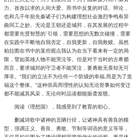
力、孜孜以求的人间大爱。而书中反复的对话、辩论，
也和几千年前先秦诸子们为构建理想社会激烈争鸣有异
曲同工之妙。无论是王朝还是城邦，在其发展的过程中
都需要先贤智慧的`引领，需要思想的无数次碰撞，需要
在实践中不断地自我否定，自我更新，自我救赎。虽然
柏拉图在书中的某些观点我认为在当下看来有一定的局
限，譬如英雄人物不能哭泣等。但是对于当时的古希腊
而言，要求城邦的守卫者不能哭泣，要勇敢无畏却无可
厚非。“我们的立法不为任何一个阶级的幸福,而是为了造
福这个整体。”这种崇高而理性的认知无论世事如何变迁
都不能减其风采，无论何时品读都能振聋发聩。
阅读《理想国》，我感受到了教育的初心。
删减诗歌中诸神的丑陋行径，让诸神具有善良的模
型，强调正义、善良、勇敢、节制等词语的意义等等，