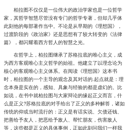
柏拉图不仅仅是一位伟大的政治学家也是一位哲学
家，其哲学智慧尽管没有专门的哲学专著，但却几乎体
此刻他的每部著作当中。不论是从早期的《理想国》，
过渡阶段的《政治家》还是思想有了较大转变的《法律
篇》，都闪耀着西方哲人的智慧之光。
在哲学上，柏拉图继承了苏格拉底的唯心主义，成
为西方客观唯心主义哲学的始祖。他建立了以理念论为
核心的客观唯心主义体系。在阅读《理想国》这本书
时，柏拉图的一个主导的观念及其对话的.起点就是：理
念本身是实在的，感知、具象与经验的都是虚幻的。比
如说，在书中就柏拉图与大家辩论的缘起正义而言，什
么是正义?苏格拉底的对手给出了正义的多种解答，诸如
传统的仰或当时流行的：正义是有话实说、欠债还钱、
把善给予友人，把恶给予敌人、帮忙朋友，伤害敌人
等，这些都是正义的具体事例，正如此刻问我们一样我