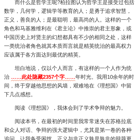
而什么是哲学王呢?柏拉图认为哲学王是接受过包括
数学，几何学，逻辑学等教育的人；是勇于追求智慧，
正义，善良的人；是最聪明，最高尚的人。这样的一个
角色和马基雅维利在《君主论》中推崇的君主形象，或
中国历史上对贤主的幻想都具有不少的相同之处，这样
一类统治者角色就其本质而言就是精英统治的最高权力
应该属于各方面达到最优的精英。
坦白地说，仅以个人而言，有这样的一个人作为统
治
……此处隐藏2357个字……
年时光。我用10余年的时
间，终于穿越他思想的风墙，艰难地在《理想国》中留
下几点感想。
阅读《理想国》，我体会到了学术争辩的魅力。
阅读本书，在最初的时间里我常常迷失在苏格拉底
和众人对话、争辩的强大逻辑中，尤其是第一卷的各种
追问，让我备受困扰，正义与非正义孰是孰非的辩题更