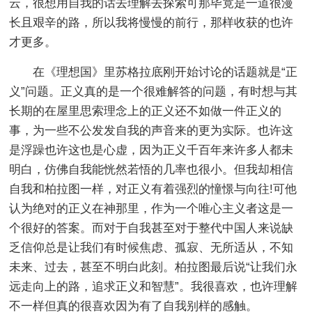
云，很想用自我的话去理解去探索可那毕竟是一道很漫
长且艰辛的路，所以我将慢慢的前行，那样收获的也许
才更多。
在《理想国》里苏格拉底刚开始讨论的话题就是“正
义”问题。正义真的是一个很难解答的问题，有时想与其
长期的在屋里思索理念上的正义还不如做一件正义的
事，为一些不公发发自我的声音来的更为实际。也许这
是浮躁也许这也是心虚，因为正义千百年来许多人都未
明白，仿佛自我能恍然若悟的几率也很小。但我却相信
自我和柏拉图一样，对正义有着强烈的憧憬与向往!可他
认为绝对的正义在神那里，作为一个唯心主义者这是一
个很好的答案。而对于自我甚至对于整代中国人来说缺
乏信仰总是让我们有时候焦虑、孤寂、无所适从，不知
未来、过去，甚至不明白此刻。柏拉图最后说“让我们永
远走向上的路，追求正义和智慧”。我很喜欢，也许理解
不一样但真的很喜欢因为有了自我别样的感触。