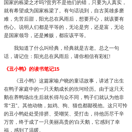
国家的栋梁之才吗?贫穷不是他们的错，只要为人真实，
就有希望成为国家栋梁了。有句话说到，自古英雄多磨
难，先苦后甜，阳光总在风雨后，想要开心，就该要有
伤心。说明人们都是平等的，无论是穷，还是富，无论
是国家领导，还是摊贩，都应该平等。
我知道了什么叫经典，经典就是古老。总之一句
话，请记住：阳光总在风雨后，请你相信有彩虹!
《丑小鸭》的读书笔记15
《丑小鸭》这篇家喻户晓的童话故事，讲述了出生
在鸭子家庭中的一只天鹅成长的坎坷经历。由于这只天
鹅在养鸭场出生后就长得与众不同，鸭子们就认为他非
常“丑”。其他动物，如鸡、狗、猫也都鄙视他。这只可怜
的丑小鸭处处受排挤、受嘲笑、受打击，待他历尽千辛
万苦，终于成了一只美丽高贵的'白天鹅，它感到了幸
福，感到了温暖。