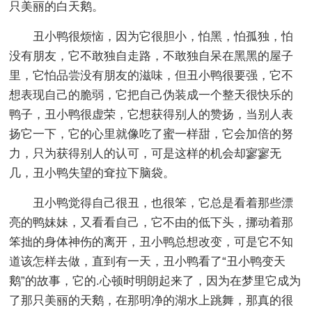
只美丽的白天鹅。
丑小鸭很烦恼，因为它很胆小，怕黑，怕孤独，怕
没有朋友，它不敢独自走路，不敢独自呆在黑黑的屋子
里，它怕品尝没有朋友的滋味，但丑小鸭很要强，它不
想表现自己的脆弱，它把自己伪装成一个整天很快乐的
鸭子，丑小鸭很虚荣，它想获得别人的赞扬，当别人表
扬它一下，它的心里就像吃了蜜一样甜，它会加倍的努
力，只为获得别人的认可，可是这样的机会却寥寥无
几，丑小鸭失望的耷拉下脑袋。
丑小鸭觉得自己很丑，也很笨，它总是看着那些漂
亮的鸭妹妹，又看看自己，它不由的低下头，挪动着那
笨拙的身体神伤的离开，丑小鸭总想改变，可是它不知
道该怎样去做，直到有一天，丑小鸭看了“丑小鸭变天
鹅”的故事，它的.心顿时明朗起来了，因为在梦里它成为
了那只美丽的天鹅，在那明净的湖水上跳舞，那真的很