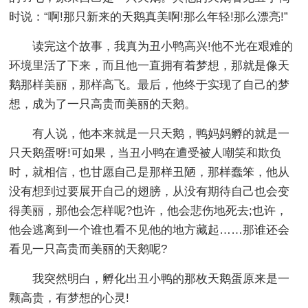
时说：“啊!那只新来的天鹅真美啊!那么年轻!那么漂亮!”
读完这个故事，我真为丑小鸭高兴!他不光在艰难的
环境里活了下来，而且他一直拥有着梦想，那就是像天
鹅那样美丽，那样高飞。最后，他终于实现了自己的梦
想，成为了一只高贵而美丽的天鹅。
有人说，他本来就是一只天鹅，鸭妈妈孵的就是一
只天鹅蛋呀!可如果，当丑小鸭在遭受被人嘲笑和欺负
时，就相信，也甘愿自己是那样丑陋，那样蠢笨，他从
没有想到过要展开自己的翅膀，从没有期待自己也会变
得美丽，那他会怎样呢?也许，他会悲伤地死去;也许，
他会逃离到一个谁也看不见他的地方藏起……那谁还会
看见一只高贵而美丽的天鹅呢?
我突然明白，孵化出丑小鸭的那枚天鹅蛋原来是一
颗高贵，有梦想的心灵!