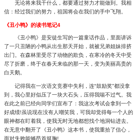
无论将来我干什么，都要通过努力才能做到。我相
信：经过我们的努力，祖国将会在我们的手中飞翔。
《丑小鸭》的读书笔记4
《丑小鸭》是安徒生写的一篇童话作品，里面讲诉
了一只丑陋的小鸭从出生那天开始，就被兄弟姐妹排挤
出门。在森林里受尽了动物的欺负，在寒冷的冬天中受
尽了折磨，终于在春天来临的那一天，变为美丽高贵的
白天鹅。
记得我在一次语文竞赛中失利，连“鼓励奖”都没拿
到，我心里好似压了一块大石头，压得我喘不过气。我
在此之前已经向同学们宣布了：我这次考试会拿到一个
好成绩!虽说现在没有人嘲笑我，可我却觉得每一个人的
眼神都在盯着我，使我无时无地都想找个地洞钻进去。
在无意中翻开了《丑小鸭》这本书，使我重拾了信心，
面对失败能够昂首挺胸!