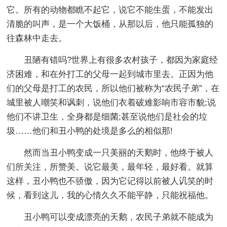
它。所有的动物都瞧不起它，说它不能生蛋，不能发出
清脆的叫声，是一个大饭桶，从那以后，他只能孤独的
往森林中走去。
丑陋有错吗?世界上有很多农村孩子，都因为家庭经
济困难，和在外打工的父母一起到城市里去。正因为他
们的父母是打工的农民，所以他们被称为“农民子弟”，在
城里被人嘲笑和讽刺，说他们衣着破难影响市容市貌;说
他们不讲卫生，全身都是细菌;甚至说他们是社会的垃
圾……他们和丑小鸭的处境是多么的相似那!
然而当丑小鸭变成一只美丽的天鹅时，他终于被人
们所关注，所赞美。说它最美，最年轻，最好看。就算
这样，丑小鸭也不骄傲，因为它记得以前被人讥笑的时
候，看到这儿，我的心情久久不能平静，只能祝福他。
丑小鸭可以变成漂亮的天鹅，农民子弟就不能成为