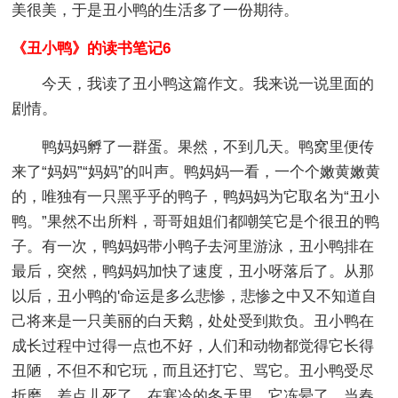
美很美，于是丑小鸭的生活多了一份期待。
《丑小鸭》的读书笔记6
今天，我读了丑小鸭这篇作文。我来说一说里面的
剧情。
鸭妈妈孵了一群蛋。果然，不到几天。鸭窝里便传
来了“妈妈”“妈妈”的叫声。鸭妈妈一看，一个个嫩黄嫩黄
的，唯独有一只黑乎乎的鸭子，鸭妈妈为它取名为“丑小
鸭。”果然不出所料，哥哥姐姐们都嘲笑它是个很丑的鸭
子。有一次，鸭妈妈带小鸭子去河里游泳，丑小鸭排在
最后，突然，鸭妈妈加快了速度，丑小呀落后了。从那
以后，丑小鸭的'命运是多么悲惨，悲惨之中又不知道自
己将来是一只美丽的白天鹅，处处受到欺负。丑小鸭在
成长过程中过得一点也不好，人们和动物都觉得它长得
丑陋，不但不和它玩，而且还打它、骂它。丑小鸭受尽
折磨，差点儿死了，在寒冷的冬天里，它冻晕了，当春