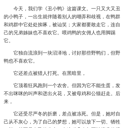
今天，我们学《丑小鸭》这篇课文。一只又大又丑
的小鸭子，一出生就伴随着别人的嘲弄和歧视，在鸭群
和鸡群中它处处挨啄，被讪笑；大家都要敢走它，连自
己的兄弟姊妹也不喜欢它。喂鸡鸭的女佣人也用脚踢
它。
它独自流浪到一块沼泽地，讨好那些野鸭们，但野
鸭也不喜欢它。
它还差点被猎人打死。在黑暗里，
它顶着狂风跑到一个农舍。但因为它不能生蛋，发
不出咪咪的叫声和迸出火花，又被母鸡和公猫赶走。后
来，
它还受尽严冬的折磨，差点被冻死。但是，她对自
己从不灰心，为了自己的梦想，她可以放下一切、牺牲