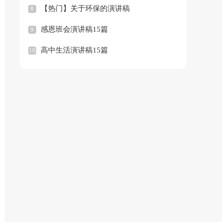
【热门】关于环保的演讲稿
8
感恩班会演讲稿15篇
9
高中生活演讲稿15篇
10