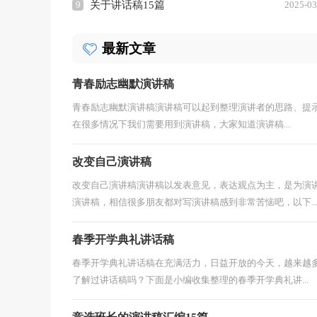
9
关于讲话稿15篇
2025-03
最新文章
青春励志幽默演讲稿
青春励志幽默演讲稿演讲稿可以起到整理演讲者的思路、提
在很多情况下我们需要用到演讲稿，大家知道演讲稿...
改变自己演讲稿
改变自己演讲稿演讲稿以发表意见，表达观点为主，是为演
演讲稿，相信很多朋友都对写演讲稿感到非常苦恼吧，以下..
春季开学典礼讲话稿
春季开学典礼讲话稿在充满活力，日益开放的今天，越来越
了解过讲话稿吗？下面是小编收集整理的春季开学典礼讲...