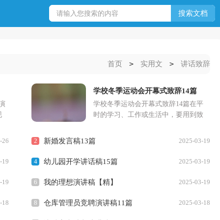
>
>
首页
实用文
讲话致辞
学校冬季运动会开幕式致辞14篇
演
学校冬季运动会开幕式致辞14篇在平
现
时的学习、工作或生活中，要用到致
一
辞的地方还是很多的，致辞具有思路
场
清晰、节奏明快的特点。那什么样的
-26
2
新婚发言稿13篇
2025-03-19
致辞才...
-19
4
幼儿园开学讲话稿15篇
2025-03-19
-19
6
我的理想演讲稿【精】
2025-03-19
-18
8
仓库管理员竞聘演讲稿11篇
2025-03-18