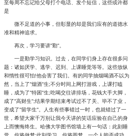
至每周不忘记给父母打个电话、发个短信，这些或许都
是
微不足道的小事，但彰显的却是我们应有的道德水
准和精神追求。
再次，学习要讲"勤"。
一是勤学习知识。过去，在同学们身上存在很多问
题：诸如厌学、逃学、迟到、上课睡觉等等。这些放纵
和惰性很可怕!他会害了我们。有的同学抽烟喝酒不以为
然，当上了"烟酒"生;不分时间上网打游戏，上课打瞌
睡，成为了"特困"生;吃喝交往讲排场，花钱大手大脚，
成了"高财生";结果学期结束考试过不了关、毕不了业，
变成了"留学生"。人生有些事错过一时，也就错过了一
世，希望大家千万别让我今天讲的笑话应验在自己的身
上而懊悔终生。哈佛大学图书馆墙上有一句话：此刻睡
觉，你将做梦;此刻学习，你将圆梦。一个人能否成功，