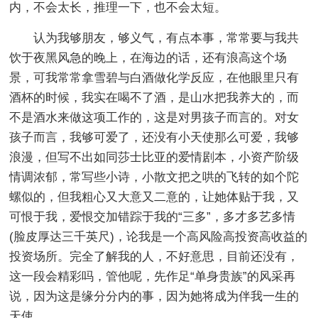
内，不会太长，推理一下，也不会太短。
认为我够朋友，够义气，有点本事，常常要与我共
饮于夜黑风急的晚上，在海边的话，还有浪高这个场
景，可我常常拿雪碧与白酒做化学反应，在他眼里只有
酒杯的时候，我实在喝不了酒，是山水把我养大的，而
不是酒水来做这项工作的，这是对男孩子而言的。对女
孩子而言，我够可爱了，还没有小天使那么可爱，我够
浪漫，但写不出如同莎士比亚的爱情剧本，小资产阶级
情调浓郁，常写些小诗，小散文把之哄的飞转的如个陀
螺似的，但我粗心又大意又二意的，让她体贴于我，又
可恨于我，爱恨交加错踪于我的“三多”，多才多艺多情
(脸皮厚达三千英尺)，论我是一个高风险高投资高收益的
投资场所。完全了解我的人，不好意思，目前还没有，
这一段会精彩吗，管他呢，先作足“单身贵族”的风采再
说，因为这是缘分分内的事，因为她将成为伴我一生的
天使。