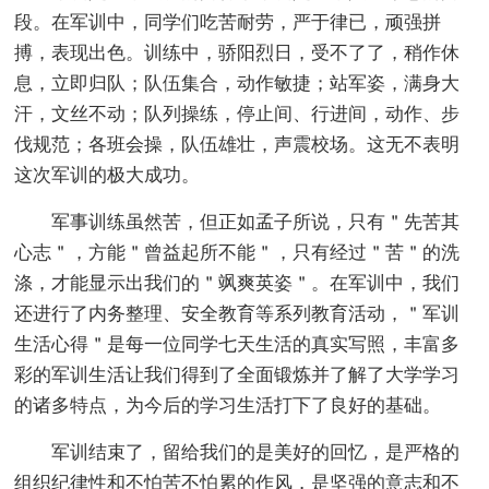
段。在军训中，同学们吃苦耐劳，严于律已，顽强拼
搏，表现出色。训练中，骄阳烈日，受不了了，稍作休
息，立即归队；队伍集合，动作敏捷；站军姿，满身大
汗，文丝不动；队列操练，停止间、行进间，动作、步
伐规范；各班会操，队伍雄壮，声震校场。这无不表明
这次军训的极大成功。
军事训练虽然苦，但正如孟子所说，只有＂先苦其
心志＂，方能＂曾益起所不能＂，只有经过＂苦＂的洗
涤，才能显示出我们的＂飒爽英姿＂。在军训中，我们
还进行了内务整理、安全教育等系列教育活动，＂军训
生活心得＂是每一位同学七天生活的真实写照，丰富多
彩的军训生活让我们得到了全面锻炼并了解了大学学习
的诸多特点，为今后的学习生活打下了良好的基础。
军训结束了，留给我们的是美好的回忆，是严格的
组织纪律性和不怕苦不怕累的作风，是坚强的意志和不