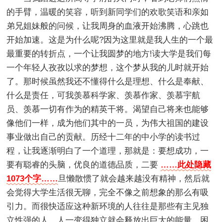
的手臂，温暖的笑容，听到新同学们的欢歌笑语和亲如
弟兄姐妹般的问候，让我周身的血液开始沸腾，心跳也
开始加速。这是为什么呢?因为这里就是我人生的一个最
最重要的转折点，一个让我圆梦的地方!读大学是我们每
一个年轻人孜孜以求的梦想，这个梦从我的儿时就开始
了。那时候虽然我还不懂得什么是理想、什么是奉献、
什么是责任，可我羡慕科学家、羡慕作家、羡慕宇航
员、羡慕一切有作为的精英干将。渴望自己将来也能够
像他们一样，成为他们其中的一员，为伟大祖国的建设
事业做出自己的贡献。历经十二年的中小学的读书过
程，让我逐渐明白了一个道理，那就是：要想成功，一
要有聪睿的头脑，优良的道德品质，二要
……此处隐藏
1073个字……
旦懒散惯了就会越来越没有精神，然后就
会觉得大学生活很无聊，完全不像之前想象的那么有吸
引力。而很快适应这种新环境的人往往是那些有主见独
立性强的人，人一变得独立就会释放出巨大的能量，困