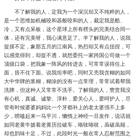
不了解我的人，定我为一个深沉却又不纯粹的人，
是一个思维如机械咬和器般咬和的人，裁定我是酷、
冷，又有点呆板，这个星球上所有楞头的完美结合同一
体，还有完美呀，我心满意足了。半了解我的人，说我
捉摸不定，象那五月的江南风，热烈却又有点扭捏，可
以感觉得到，却捉不透，就想委托一家跨国公司做一个
顶级口袋，把我象一阵风的转进去，可常常误得住上
面，捂不住下面。说我坦率吧，同时又壳我含糊的如同
大中华牌的浆糊，糊涂的没有一点常理，常常试着帮我
洗牌，但这种人又常常不洗手。了解我的人，赞赏我没
有心机，真诚、诚挚、淳朴，爱关心人，爱呵护人，尽
管有时候婆婆妈妈比一个牙都补上的老太婆强不上多
少，唠嗑起来一马平川，懒惰上神经一旦发作，说话就
如同老黄牛披着老黄历拉破车，咯吱咯吱，虽破虽颠，
却也韵味十足，不过，此段时光一般在常人忍耐范围之